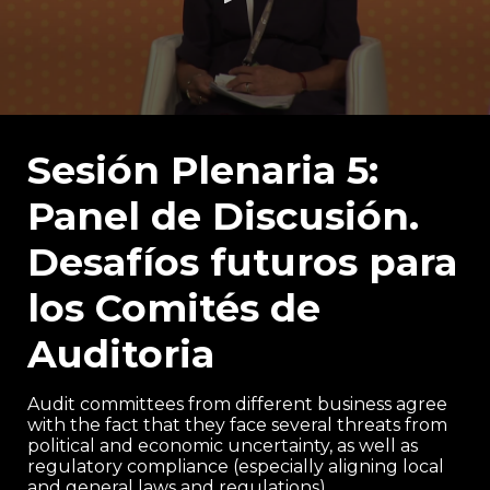
0
seconds
of
Sesión Plenaria 5:
55
minutes,
Panel de Discusión.
16
seconds
Desafíos futuros para
los Comités de
Auditoria
Audit committees from different business agree
with the fact that they face several threats from
political and economic uncertainty, as well as
regulatory compliance (especially aligning local
and general laws and regulations).