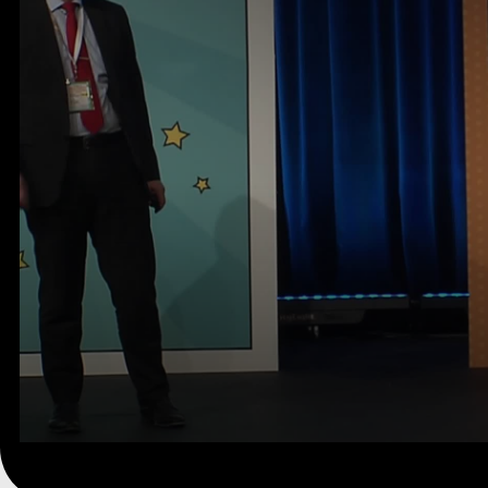
0
seconds
of