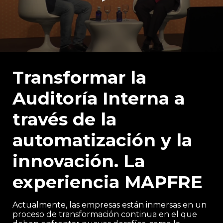
0
seconds
of
Transformar la
54
minutes,
Auditoría Interna a
1
second
través de la
automatización y la
innovación. La
experiencia MAPFRE
Actualmente, las empresas están inmersas en un
proceso de transformación continua en el que