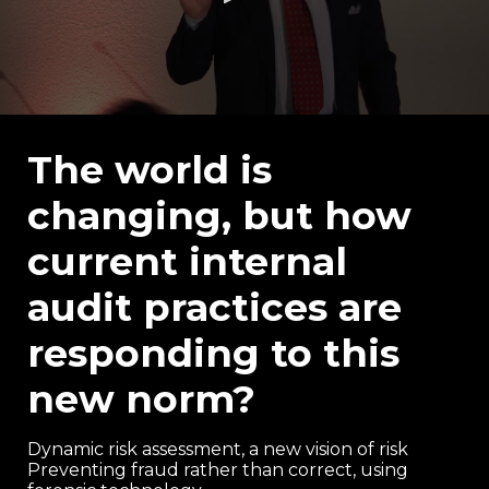
0
seconds
of
The world is
49
minutes,
changing, but how
3
seconds
current internal
audit practices are
responding to this
new norm?
Dynamic risk assessment, a new vision of risk
Preventing fraud rather than correct, using