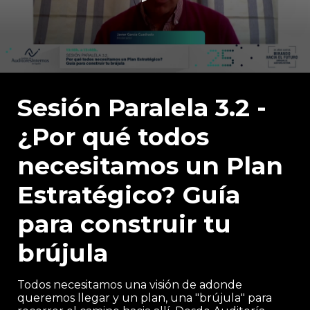
0
seconds
of
Sesión Paralela 3.2 -
31
minutes,
¿Por qué todos
38
seconds
necesitamos un Plan
Estratégico? Guía
para construir tu
brújula
Todos necesitamos una visión de adonde
queremos llegar y un plan, una "brújula" para