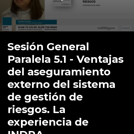
0
seconds
of
Sesión General
26
minutes,
Paralela 5.1 - Ventajas
26
seconds
del aseguramiento
externo del sistema
de gestión de
riesgos. La
experiencia de