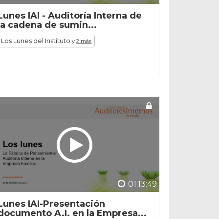
Lunes IAI - Auditoría Interna de
la cadena de sumin...
Los Lunes del Instituto
y
2 más
01:13:49
Lunes IAI-Presentación
documento A.I. en la Empresa...