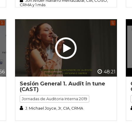
Jon Ander Navarro Mendizábal, CIA, COSO,
CRMA y 1 más
:56
48:21
Sesión General 1. Audit in tune
(CAST)
Jornadas de Auditoria Interna 2019
J. Michael Joyce, Jr, CIA, CRMA