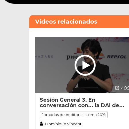
48
minutes,
21
seconds
Volume
Vídeos relacionados
90%
40:
Sesión General 3. En
conversación con... la DAI de...
Jornadas de Auditoria Interna 2019
Dominique Vincenti