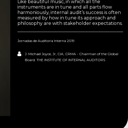
Like beautiful music, in which all the
instruments are in tune and all parts flow
harmoniously, internal audit’s success is often
measured by how in tune its approach and
philosophy are with stakeholder expectations.
Jornadas de Auditoria Interna 2019
J. Michael Joyce, Jr, CIA, CRMA - Chairman of the Global
Board. THE INSTITUTE OF INTERNAL AUDITORS