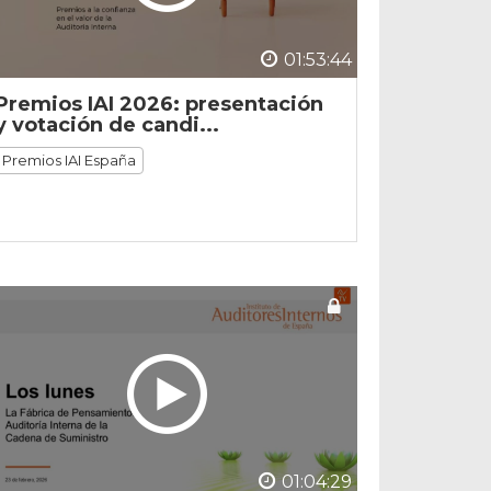
01:53:44
Premios IAI 2026: presentación
y votación de candi...
Premios IAI España
01:04:29