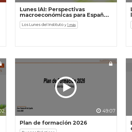
Lunes IAI: Perspectivas
macroeconómicas para Españ...
Los Lunes del Instituto
y
1 más
02
49:07
Plan de formación 2026