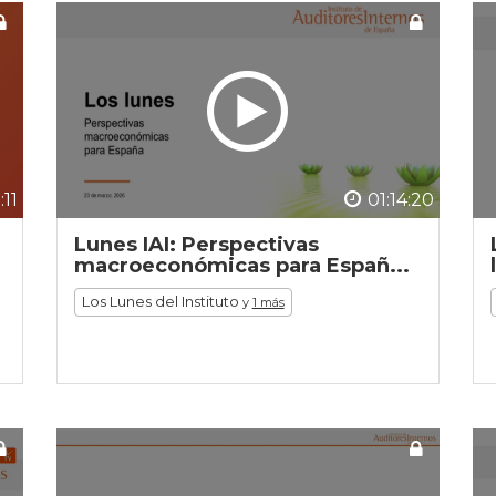
:11
01:14:20
Lunes IAI: Perspectivas
macroeconómicas para Españ...
Los Lunes del Instituto
y
1 más