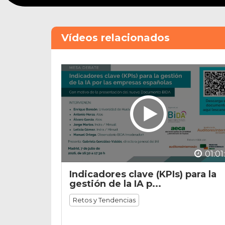
1
hour,
57
minutes,
Vídeos relacionados
7
seconds
Volume
90%
01:01
Indicadores clave (KPIs) para la
gestión de la IA p...
Retos y Tendencias