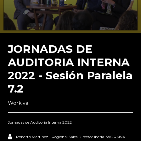
0
seconds
of
JORNADAS DE
48
minutes,
AUDITORIA INTERNA
16
seconds
2022 - Sesión Paralela
7.2
Workiva
Jornadas de Auditoría Interna 2022
Roberto Martínez - Regional Sales Director Iberia. WORKIVA