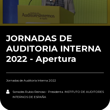
0
seconds
of
JORNADAS DE
3
minutes,
AUDITORIA INTERNA
28
seconds
2022 - Apertura
Jornadas de Auditoría Interna 2022
Sonsoles Rubio Reinoso - Presidenta. INSTITUTO DE AUDITORES
INTERNOS DE ESPAÑA