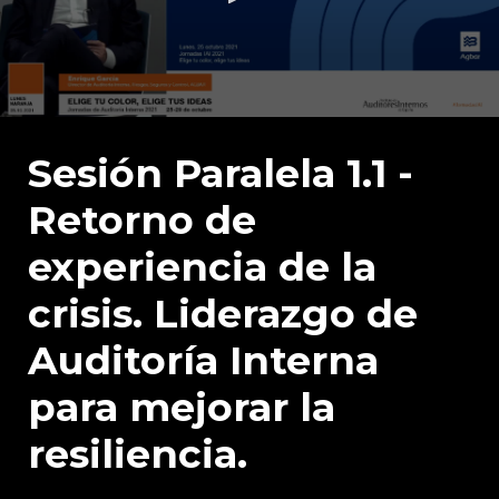
0
seconds
of
Sesión Paralela 1.1 -
26
minutes,
Retorno de
25
seconds
experiencia de la
crisis. Liderazgo de
Auditoría Interna
para mejorar la
resiliencia.