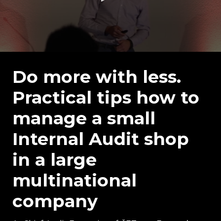
0
seconds
of
Do more with less.
39
minutes,
Practical tips how to
13
seconds
manage a small
Internal Audit shop
in a large
multinational
company